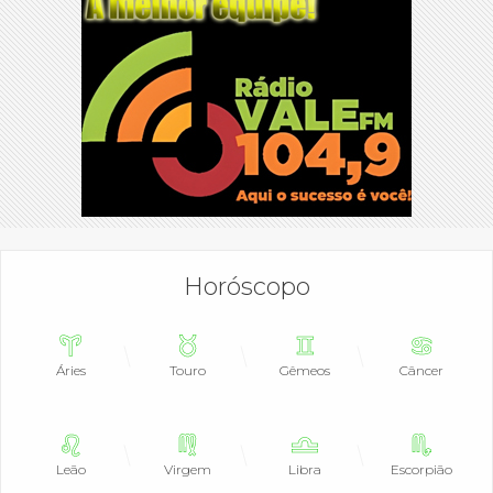
Horóscopo
Áries
Touro
Gêmeos
Câncer
Leão
Virgem
Libra
Escorpião