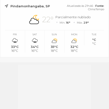
Pindamonhangaba, SP
Atualizado às 21h46 -
Fonte:
ClimaTempo
22°
Parcialmente nublado
Mín.
16°
Máx.
29°
FRI
SAT
SUN
MON
TUE
°C
°C
33°C
34°C
35°C
32°C
16°C
16°C
18°C
18°C