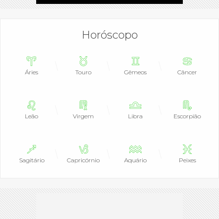
Horóscopo
Áries
Touro
Gêmeos
Câncer
Leão
Virgem
Libra
Escorpião
Sagitário
Capricórnio
Aquário
Peixes