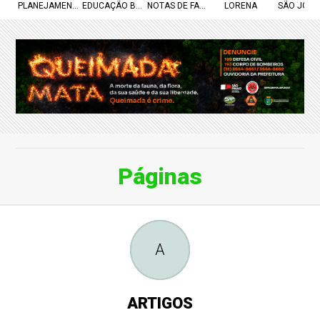
PLANEJAMENTO URBANO
EDUCAÇÃO BÁSICA
NOTAS DE FALECIMENTO
LORENA
SÃO JOSÉ
Páginas
A
ARTIGOS