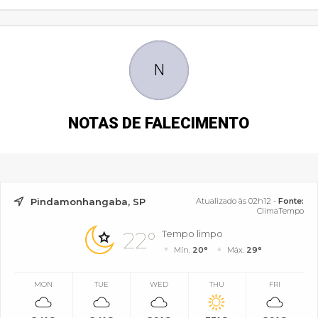
N
NOTAS DE FALECIMENTO
Pindamonhangaba, SP
Atualizado às 02h12 -
Fonte:
ClimaTempo
22°
Tempo limpo
Mín.
20°
Máx.
29°
MON
TUE
WED
THU
FRI