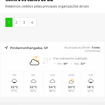
Relatórios cedidos pelas principais organizações de luto
1
2
3
4
Pindamonhangaba, SP
Atualizado às 00h48 -
Fonte:
ClimaTempo
21°
Parcialmente nublado
Mín.
18°
Máx.
30°
FRI
SAT
SUN
MON
TUE
32°C
32°C
34°C
30°C
18°C
17°C
15°C
18°C
16°C
14°C