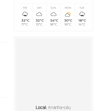
FRI
SAT
SUN
MON
TUE
32°C
32°C
34°C
30°C
18°C
17°C
15°C
18°C
16°C
14°C