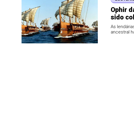
Ophir d
sido co
As lendária
ancestral h
da era crist