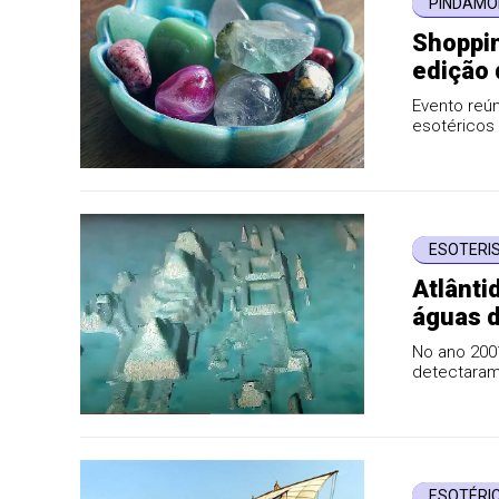
PINDAM
Shoppin
edição 
Evento reú
esotéricos 
ESOTERI
Atlânti
águas d
No ano 200
detectaram
de Cuba
ESOTÉRI