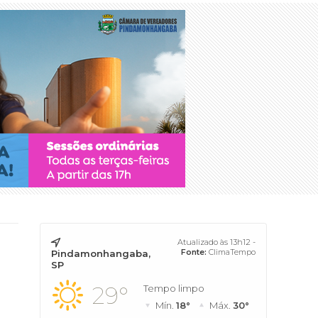
Atualizado às 13h12 -
Fonte:
ClimaTempo
Pindamonhangaba,
SP
29°
Tempo limpo
Mín.
18°
Máx.
30°