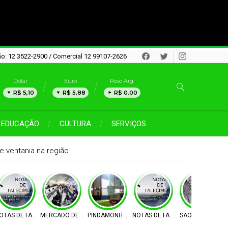
o: 12 3522-2900 / Comercial 12 99107-2626
Dólar
Euro
Peso Arg.
R$ 5,10
R$ 5,88
R$ 0,00
EDUCAÇÃO
CULTURA
SERVIÇOS
e ventania na região
OTAS DE FALECIMENTO
MERCADO DE TRABALHO
PINDAMONHANGABA
NOTAS DE FALECIMENTO
SÃO JOSÉ DOS 
V