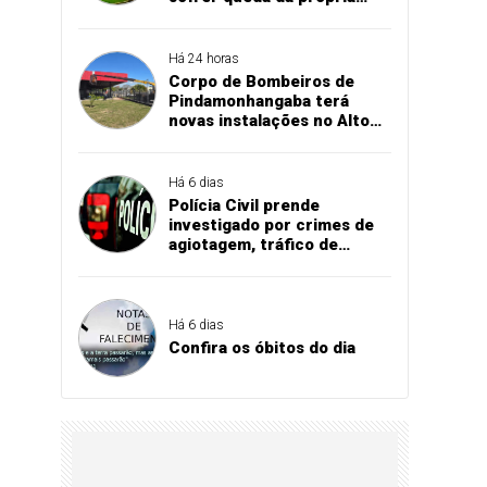
altura
Há 24 horas
Corpo de Bombeiros de
Pindamonhangaba terá
novas instalações no Alto
Cardoso
Há 6 dias
Polícia Civil prende
investigado por crimes de
agiotagem, tráfico de
drogas e comércio de
armas
Há 6 dias
Confira os óbitos do dia