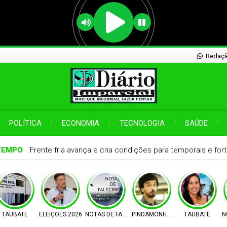
Redaçã
POLÍTICA
ECONOMIA
TECNOLOGIA
SAÚDE
TEMPO
Frente fria avança e cria condições para temporais e fort
TAUBATÉ
ELEIÇÕES 2026
NOTAS DE FALECIMENTO
PINDAMONHANGABA
TAUBATÉ
N