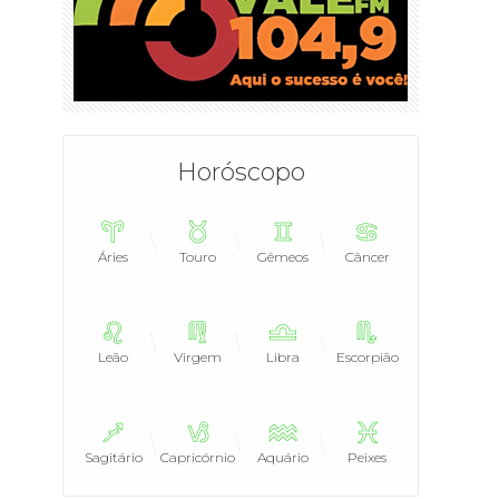
Horóscopo
Áries
Touro
Gêmeos
Câncer
Leão
Virgem
Libra
Escorpião
Sagitário
Capricórnio
Aquário
Peixes