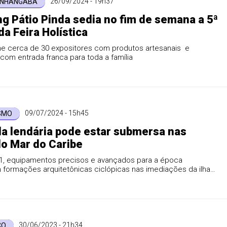
26/09/2024 - 19h37
ONHANGABA
g Pátio Pinda sedia no fim de semana a 5ª
da Feira Holística
ne cerca de 30 expositores com produtos artesanais e
com entrada franca para toda a família
09/07/2024 - 15h45
SMO
da lendária pode estar submersa nas
o Mar do Caribe
1, equipamentos precisos e avançados para a época
 formações arquitetônicas ciclópicas nas imediações da ilha
30/06/2023 - 21h34
CO