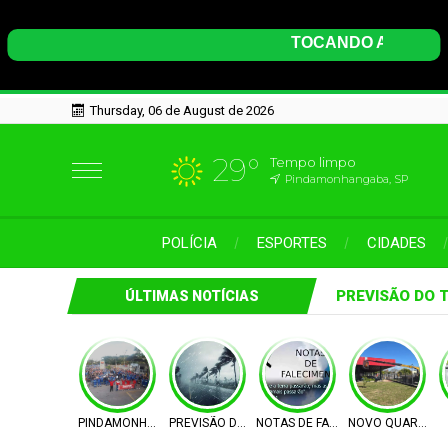
Thursday, 06 de August de 2026
29°
Tempo limpo
Pindamonhangaba, SP
POLÍCIA
ESPORTES
CIDADES
PREVISÃO DO 
ÚLTIMAS NOTÍCIAS
PINDAMONHANGABA
PREVISÃO DO TEMPO
NOTAS DE FALECIMENTO
NOVO QUARTEL