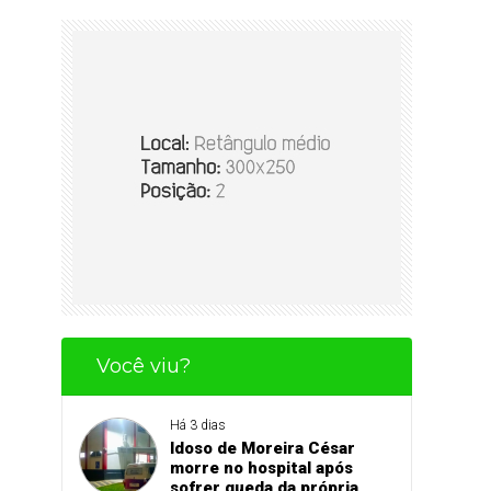
Você viu?
Há 3 dias
Idoso de Moreira César
morre no hospital após
sofrer queda da própria