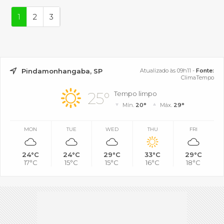
1
2
3
Pindamonhangaba, SP
Atualizado às 09h11 -
Fonte:
ClimaTempo
25°
Tempo limpo
Mín.
20°
Máx.
29°
MON
TUE
WED
THU
FRI
24°C
24°C
29°C
33°C
29°C
17°C
15°C
15°C
16°C
18°C