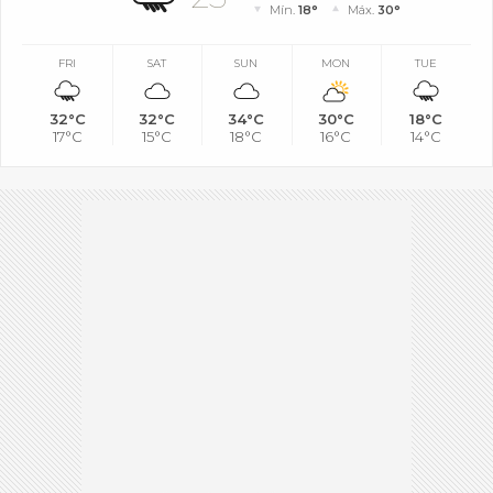
Mín.
18°
Máx.
30°
FRI
SAT
SUN
MON
TUE
32°C
32°C
34°C
30°C
18°C
17°C
15°C
18°C
16°C
14°C