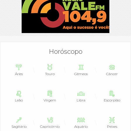
Horóscopo
Áries
Touro
Gêmeos
Câncer
Leão
Virgem
Libra
Escorpião
Sagitário
Capricórnio
Aquário
Peixes