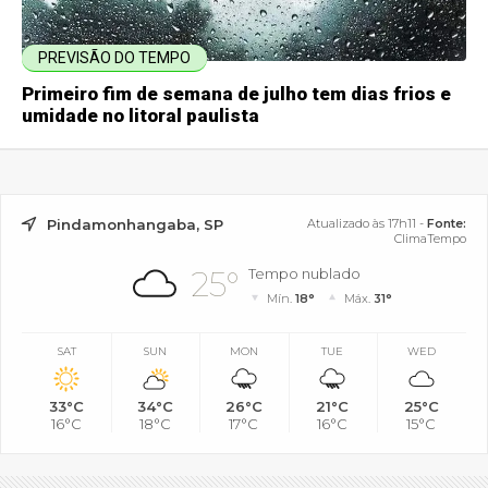
PREVISÃO DO TEMPO
Primeiro fim de semana de julho tem dias frios e
umidade no litoral paulista
Pindamonhangaba, SP
Atualizado às 17h11 -
Fonte:
ClimaTempo
25°
Tempo nublado
Mín.
18°
Máx.
31°
SAT
SUN
MON
TUE
WED
33°C
34°C
26°C
21°C
25°C
16°C
18°C
17°C
16°C
15°C