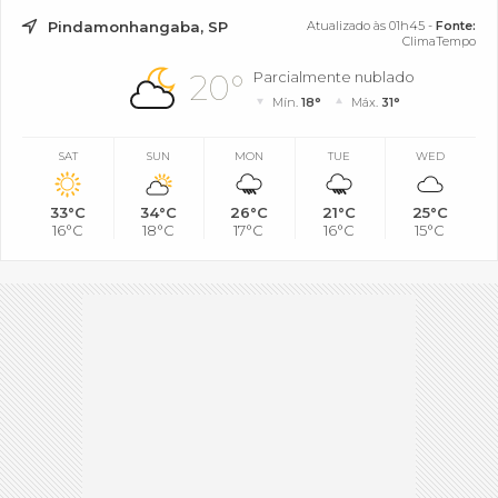
Pindamonhangaba, SP
Atualizado às 01h45 -
Fonte:
ClimaTempo
20°
Parcialmente nublado
Mín.
18°
Máx.
31°
SAT
SUN
MON
TUE
WED
33°C
34°C
26°C
21°C
25°C
16°C
18°C
17°C
16°C
15°C