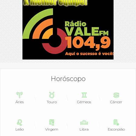
Horóscopo
Áries
Touro
Gêmeos
Câncer
Leão
Virgem
Libra
Escorpião