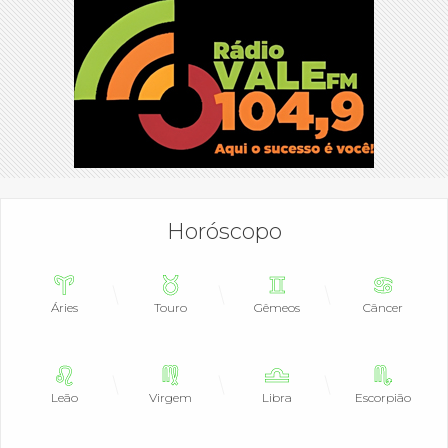
Horóscopo
Áries
Touro
Gêmeos
Câncer
Leão
Virgem
Libra
Escorpião