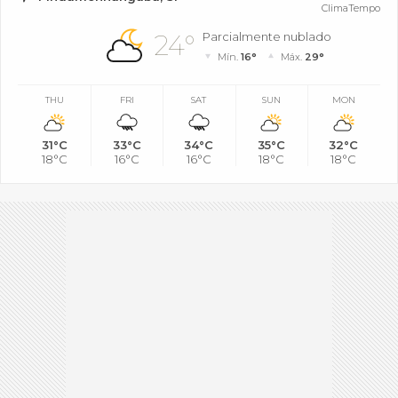
ClimaTempo
24°
Parcialmente nublado
Mín.
16°
Máx.
29°
THU
FRI
SAT
SUN
MON
31°C
33°C
34°C
35°C
32°C
18°C
16°C
16°C
18°C
18°C