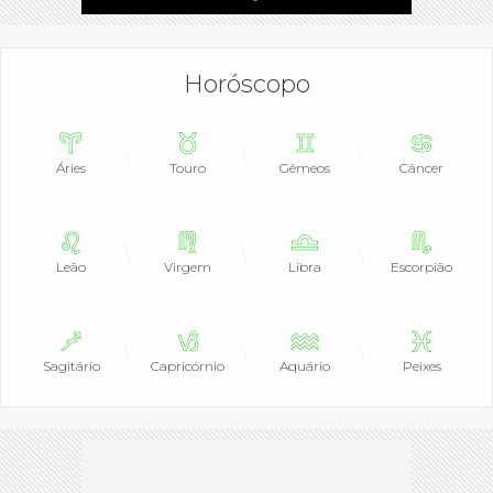
Horóscopo
Áries
Touro
Gêmeos
Câncer
Leão
Virgem
Libra
Escorpião
Sagitário
Capricórnio
Aquário
Peixes