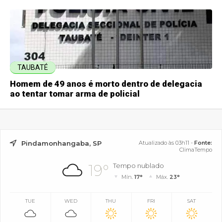
TAUBATÉ
Homem de 49 anos é morto dentro de delegacia
ao tentar tomar arma de policial
Pindamonhangaba, SP
Atualizado às 03h11 -
Fonte:
ClimaTempo
19°
Tempo nublado
Mín.
17°
Máx.
23°
TUE
WED
THU
FRI
SAT