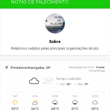
NOTAS DE FALECIMENTO
Sobre
Relatórios cedidos pelas principais organizações de luto
Pindamonhangaba, SP
Atualizado às 14h11 -
Fonte:
ClimaTempo
28°
Tempo nublado
Mín.
18°
Máx.
31°
SAT
SUN
MON
TUE
WED
33°C
34°C
26°C
21°C
25°C