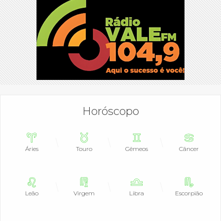
Horóscopo
Áries
Touro
Gêmeos
Câncer
Leão
Virgem
Libra
Escorpião