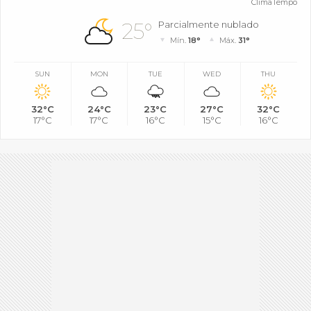
ClimaTempo
25°
Parcialmente nublado
Mín.
18°
Máx.
31°
SUN
MON
TUE
WED
THU
32°C
24°C
23°C
27°C
32°C
17°C
17°C
16°C
15°C
16°C