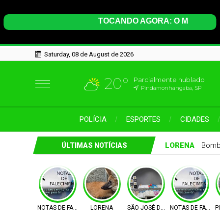
Saturday, 08 de August de 2026
20°
Parcialmente nublado
Pindamonhangaba, SP
POLÍCIA
ESPORTES
CIDADES
LORENA
Bombe
ÚLTIMAS NOTÍCIAS
NOTAS DE FALECIMENTO
LORENA
SÃO JOSÉ DOS CAMPOS
NOTAS DE FALEC
P