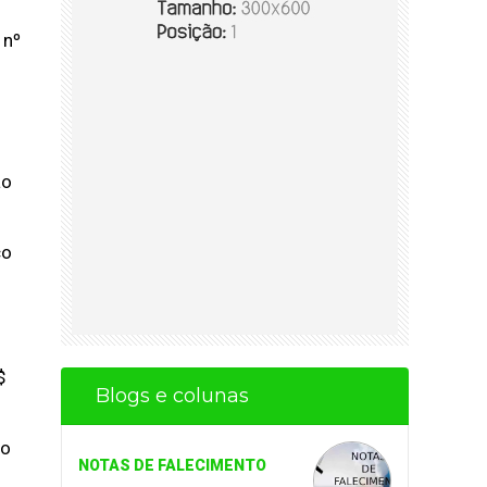
 nº
ão
co
$
Blogs e colunas
do
NOTAS DE FALECIMENTO