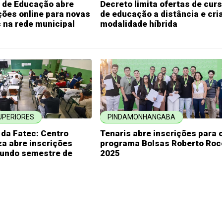
a de Educação abre
Decreto limita ofertas de cur
ções online para novas
de educação a distância e cri
 na rede municipal
modalidade híbrida
UPERIORES
PINDAMONHANGABA
 da Fatec: Centro
Tenaris abre inscrições para 
a abre inscrições
programa Bolsas Roberto Roc
gundo semestre de
2025