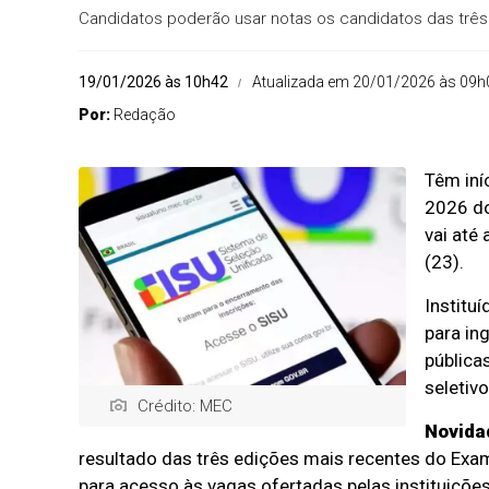
Candidatos poderão usar notas os candidatos das trê
19/01/2026 às 10h42
Atualizada em 20/01/2026 às 09h
Por:
Redação
Têm iní
2026 do
vai até 
(23).
Institu
para in
pública
seletivo
Crédito: MEC
Novida
resultado das três edições mais recentes do Ex
para acesso às vagas ofertadas pelas instituições