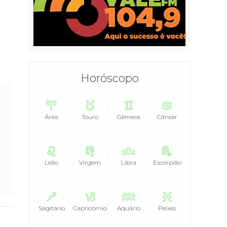
Horóscopo
Áries
Touro
Gêmeos
Câncer
Leão
Virgem
Libra
Escorpião
Sagitário
Capricórnio
Aquário
Peixes