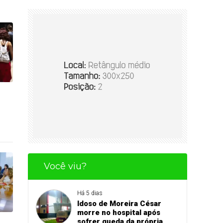
Você viu?
Há 5 dias
Idoso de Moreira César
morre no hospital após
sofrer queda da própria