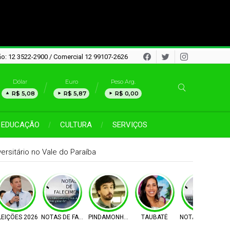
o: 12 3522-2900 / Comercial 12 99107-2626
Dólar
Euro
Peso Arg.
R$ 5,08
R$ 5,87
R$ 0,00
EDUCAÇÃO
CULTURA
SERVIÇOS
rsitário no Vale do Paraíba
LEIÇÕES 2026
NOTAS DE FALECIMENTO
PINDAMONHANGABA
TAUBATÉ
NOTAS DE FALEC
M