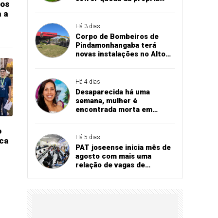
sos
altura
a a
Há 3 dias
Corpo de Bombeiros de
Pindamonhangaba terá
novas instalações no Alto
Cardoso
Há 4 dias
Desaparecida há uma
semana, mulher é
encontrada morta em
córrego de Tremembé
o
Há 5 dias
ca
PAT joseense inicia mês de
agosto com mais uma
relação de vagas de
emprego