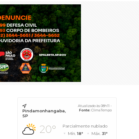
Atualizado às 08h11 -
Fonte:
ClimaTempo
Pindamonhangaba,
SP
20°
Parcialmente nublado
Mín.
18°
Máx.
31°