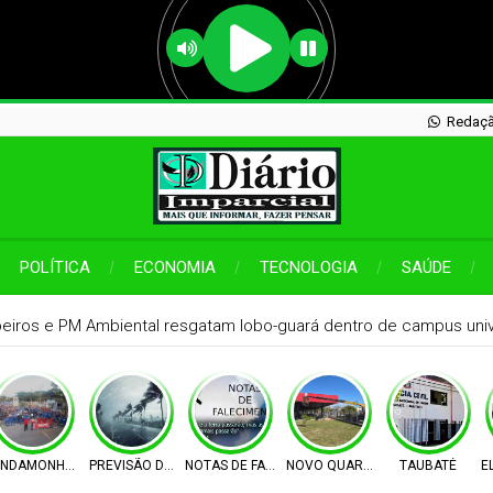
Redaçã
POLÍTICA
ECONOMIA
TECNOLOGIA
SAÚDE
iros e PM Ambiental resgatam lobo-guará dentro de campus unive
IMENTO
INDAMONHANGABA
PREVISÃO DO TEMPO
NOTAS DE FALECIMENTO
NOVO QUARTEL
TAUBATÉ
E