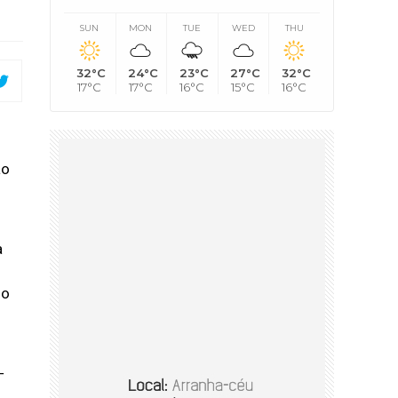
SUN
MON
TUE
WED
THU
32°C
24°C
23°C
27°C
32°C
17°C
17°C
16°C
15°C
16°C
ão
a
so
─