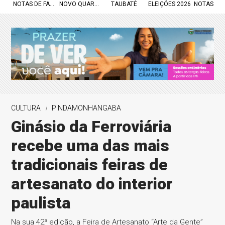
NOTAS DE FALECIMENTO
NOVO QUARTEL
TAUBATÉ
ELEIÇÕES 2026
NOTAS DE
CULTURA
PINDAMONHANGABA
Ginásio da Ferroviária
recebe uma das mais
tradicionais feiras de
artesanato do interior
paulista
Na sua 42ª edição, a Feira de Artesanato “Arte da Gente”