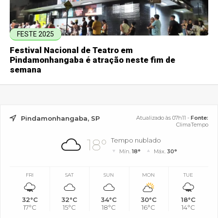
FESTE 2025
Festival Nacional de Teatro em
Pindamonhangaba é atração neste fim de
semana
Pindamonhangaba, SP
Atualizado às 07h11 -
Fonte:
ClimaTempo
18°
Tempo nublado
Mín.
18°
Máx.
30°
FRI
SAT
SUN
MON
TUE
32°C
32°C
34°C
30°C
18°C
17°C
15°C
18°C
16°C
14°C