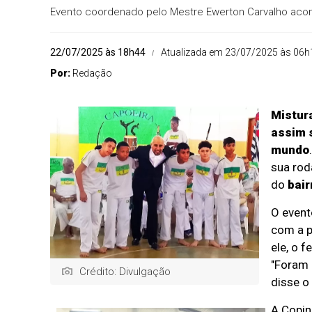
Evento coordenado pelo Mestre Ewerton Carvalho acon
22/07/2025 às 18h44
Atualizada em 23/07/2025 às 06h
Por:
Redação
Mistura
assim 
mundo
sua rod
do
bair
O event
com a p
ele, o f
"Foram 
Crédito: Divulgação
disse o
A Copin