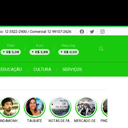
o: 12 3522-2900 / Comercial 12 99107-2626
Dólar
Euro
Peso Arg.
R$ 5,08
R$ 5,88
R$ 0,00
EDUCAÇÃO
CULTURA
SERVIÇOS
IMENTO
INDAMONHANGABA
TAUBATÉ
NOTAS DE FALECIMENTO
MERCADO DE TRABALHO
PINDAMONHANG
N