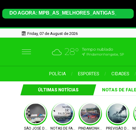
Friday, 07 de August de 2026
28°
Tempo nublado
Pindamonhangaba, SP
POLÍCIA
ESPORTES
CIDADES
NOTAS DE FAL
ÚLTIMAS NOTÍCIAS
SÃO JOSÉ DOS CAMPOS
NOTAS DE FALECIMENTO
PINDAMONHANGABA
PREVISÃO DO TE
N