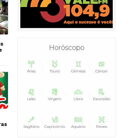
os
Horóscopo
e
Áries
Touro
Gêmeos
Câncer
Leão
Virgem
Libra
Escorpião
ras
Sagitário
Capricórnio
Aquário
Peixes