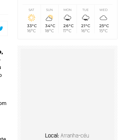
SAT
SUN
MON
TUE
WED
33°C
34°C
26°C
21°C
25°C
16°C
18°C
17°C
16°C
15°C
a,
o
u
o
com
nte