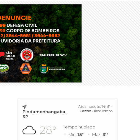
Atualizado às 14h11 -
Fonte:
ClimaTempo
Pindamonhangaba,
SP
28°
Tempo nublado
Mín.
18°
Máx.
31°