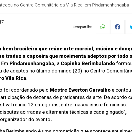
teceu no Centro Comunitário da Vila Rica, em Pindamonhangaba
17
Compartilhe:
 bem brasileira que reúne arte marcial, música e danç
se traduz a capoeira que movimenta adeptos por todo 
. Em
Pindamonhangaba,
a
Copinha Berimbalando
formo
a de adeptos no último domingo (20) no Centro Comunitári
ro Vila Rica
.
o foi coordenado pelo
Mestre Ewerton Carvalho
e contou
articipação de dezenas de praticantes da arte. De acordo 
estival reuniu 12 categorias, entre masculinas e femininas.
disputas acirradas e altamente técnicas a cada gingado”
,
 organizador do evento
.
ha Berimbalando é uma competição que acontece anualme