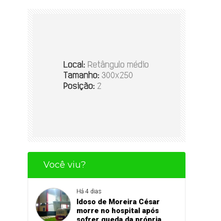
Você viu?
Há 4 dias
Idoso de Moreira César
morre no hospital após
sofrer queda da própria