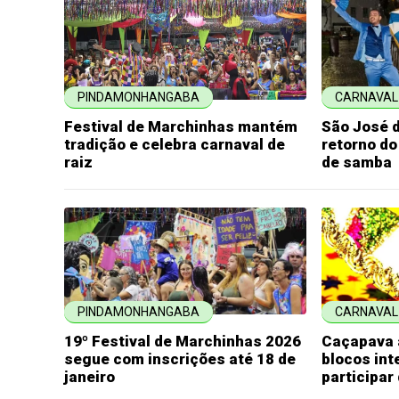
PINDAMONHANGABA
CARNAVAL
Festival de Marchinhas mantém
São José 
tradição e celebra carnaval de
retorno do
raiz
de samba
PINDAMONHANGABA
CARNAVAL
19º Festival de Marchinhas 2026
Caçapava 
segue com inscrições até 18 de
blocos in
janeiro
participar