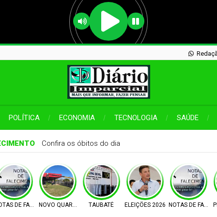
Redaçã
POLÍTICA
ECONOMIA
TECNOLOGIA
SAÚDE
ECIMENTO
Confira os óbitos do dia
MPO
OTAS DE FALECIMENTO
NOVO QUARTEL
TAUBATÉ
ELEIÇÕES 2026
NOTAS DE FALEC
P