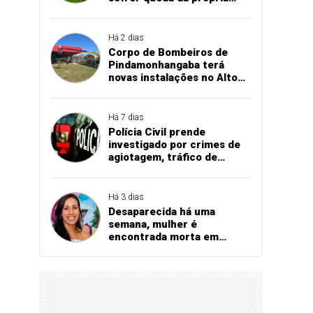
altura
Há 2 dias
Corpo de Bombeiros de
Pindamonhangaba terá
novas instalações no Alto
Cardoso
Há 7 dias
Polícia Civil prende
investigado por crimes de
agiotagem, tráfico de
drogas e comércio de
armas
Há 3 dias
Desaparecida há uma
semana, mulher é
encontrada morta em
córrego de Tremembé